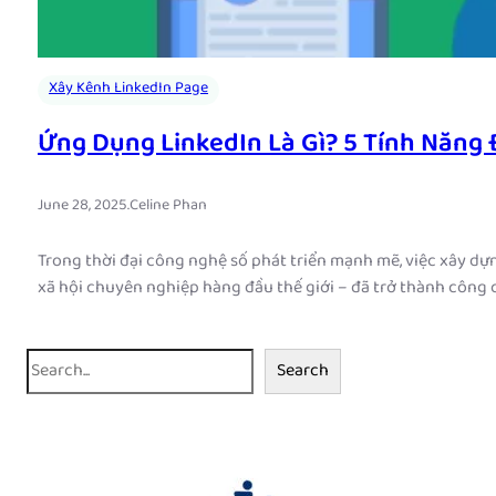
Xây Kênh LinkedIn Page
Ứng Dụng LinkedIn Là Gì? 5 Tính Năng
June 28, 2025
.
Celine Phan
Trong thời đại công nghệ số phát triển mạnh mẽ, việc xây dựn
xã hội chuyên nghiệp hàng đầu thế giới – đã trở thành công 
S
Search
e
a
r
c
h