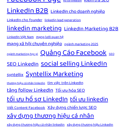
Kiểm tra SEO
hồ sơ linkedin
LinkedIn B2B
LinkedIn cho doanh nghiệp
LinkedIn cho founder
linkedin lead generation
linkedin marketing
LinkedIn Marketing B2B
LinkedIn Việt Nam
mạng lưới quan hệ
mạng xã hội chuyên nghiệp
ngành marketing 2025
Quảng Cáo Facebook
ngành marketing học gì
SEO
social selling LinkedIn
SEO LinkedIn
Syntellix Marketing
syntellix
tìm việc trên LinkedIn
thương hiệu cá nhân linkedin
tăng follow LinkedIn
Tối ưu hóa SEO
tối ưu hồ sơ LinkedIn
tối ưu linkedin
Xây dựng chiến lược SEO
Viết Content Facebook
xây dựng thương hiệu cá nhân
xây dựng thương hiệu cá nhân linkedin
xây dựng thương hiệu LinkedIn