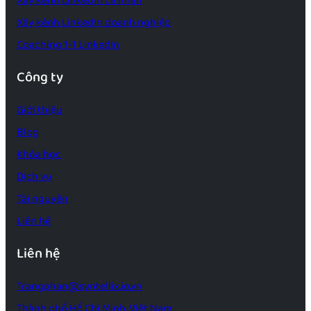
Xây kênh LinkedIn cá nhân
Xây kênh LinkedIn doanh nghiệp
Coaching 1-1 LinkedIn
Công ty
Giới thiệu
Blog
Khóa học
Dịch vụ
Tài nguyên
Liên hệ
Liên hệ
Trangphan@syntellix.io.vn
Thành phố Hồ Chí Minh, Việt Nam