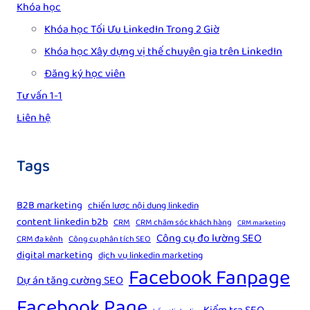
Khóa học
Khóa học Tối Ưu LinkedIn Trong 2 Giờ
Khóa học Xây dựng vị thế chuyên gia trên LinkedIn
Đăng ký học viên
Tư vấn 1-1
Liên hệ
Tags
B2B marketing
chiến lược nội dung linkedin
content linkedin b2b
CRM
CRM chăm sóc khách hàng
CRM marketing
Công cụ đo lường SEO
CRM đa kênh
Công cụ phân tích SEO
digital marketing
dịch vụ linkedin marketing
Facebook Fanpage
Dự án tăng cường SEO
Facebook Page