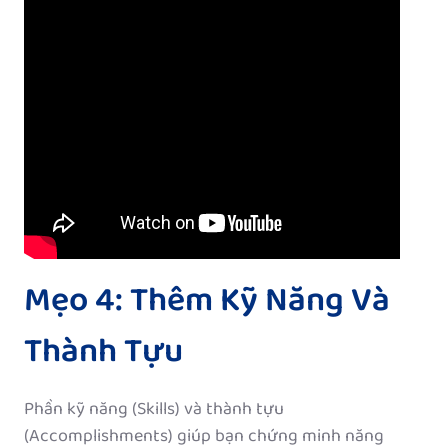
Mẹo 4: Thêm Kỹ Năng Và
Thành Tựu
Phần kỹ năng (Skills) và thành tựu
(Accomplishments) giúp bạn chứng minh năng