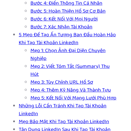
Bước 4: Điền Thông Tin Cá Nhân
Bước 5: Hoàn Thiện Hồ Sơ Cơ Bản
Bước 6: Kết Nối Với Mọi Người
Bước 7: Xác Nhận Tài Khoản
5 Mẹo Để Tạo Ấn Tượng Ban Đầu Hoàn Hảo
Khi Tạo Tài Khoản LinkedIn
Mẹo 1: Chọn Ảnh Đại Diện Chuyên
Nghiệp
Mẹo 2: Viết Tóm Tắt (Summary) Thu
Hút
Mẹo 3: Tùy Chỉnh URL Hồ Sơ
Mẹo 4: Thêm Kỹ Năng Và Thành Tựu
Mẹo 5: Kết Nối Với Mạng Lưới Phù Hợp
Những Lỗi Cần Tránh Khi Tạo Tài Khoản
LinkedIn
Mẹo Bảo Mật Khi Tạo Tài Khoản LinkedIn
Tận Dụng LinkedIn Sau Khi Tạo Tài Khoản