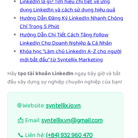
LinkedIn là gì? Tìm hiểu chi tiết về ứng
dụng LinkedIn và cách sử dụng hiệu quả
Hướng Dẫn Đăng Ký LinkedIn Nhanh Chóng
Chỉ Trong 5 Phút
Hướng Dẫn Chi Tiết Cách Tăng Follow
LinkedIn Cho Doanh Nghiệp & Cá Nhân
Khóa học “Làm chủ LinkedIn A-Z cho người
mới bắt đầu” từ Syntellix Marketing
Hãy
tạo tài khoản LinkedIn
ngay bây giờ và bắt
đầu xây dựng sự nghiệp chuyên nghiệp của bạn!
🌐 Website:
syntellix.io.vn
📩 Email:
syntellix.vn@gmail.com
📞 Liên hệ:
(+84) 932 960 470