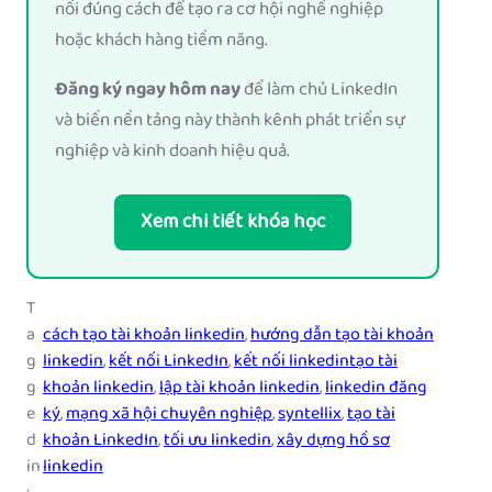
nối đúng cách để tạo ra cơ hội nghề nghiệp
hoặc khách hàng tiềm năng.
Đăng ký ngay hôm nay
để làm chủ LinkedIn
và biến nền tảng này thành kênh phát triển sự
nghiệp và kinh doanh hiệu quả.
Xem chi tiết khóa học
T
a
cách tạo tài khoản linkedin
, 
hướng dẫn tạo tài khoản
g
linkedin
, 
kết nối LinkedIn
, 
kết nối linkedintạo tài
g
khoản linkedin
, 
lập tài khoản linkedin
, 
linkedin đăng
e
ký
, 
mạng xã hội chuyên nghiệp
, 
syntellix
, 
tạo tài
d
khoản LinkedIn
, 
tối ưu linkedin
, 
xây dựng hồ sơ
in
linkedin