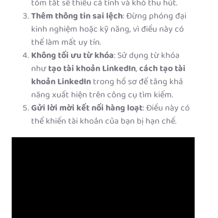
tóm tắt sẽ thiếu cá tính và khó thu hút.
Thêm thông tin sai lệch
: Đừng phóng đại
kinh nghiệm hoặc kỹ năng, vì điều này có
thể làm mất uy tín.
Không tối ưu từ khóa
: Sử dụng từ khóa
như
tạo tài khoản LinkedIn
,
cách tạo tài
khoản LinkedIn
trong hồ sơ để tăng khả
năng xuất hiện trên công cụ tìm kiếm.
Gửi lời mời kết nối hàng loạt
: Điều này có
thể khiến tài khoản của bạn bị hạn chế.