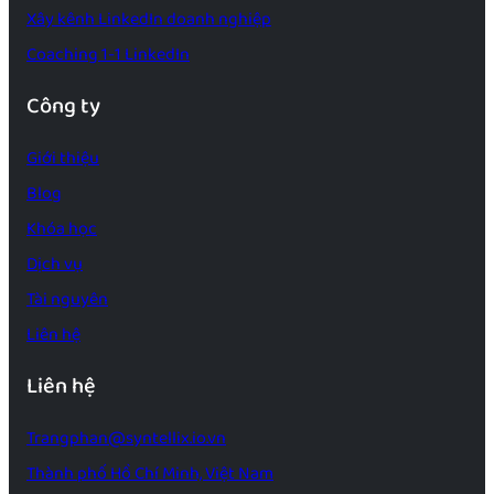
Xây kênh LinkedIn doanh nghiệp
Coaching 1-1 LinkedIn
Công ty
Giới thiệu
Blog
Khóa học
Dịch vụ
Tài nguyên
Liên hệ
Liên hệ
Trangphan@syntellix.io.vn
Thành phố Hồ Chí Minh, Việt Nam