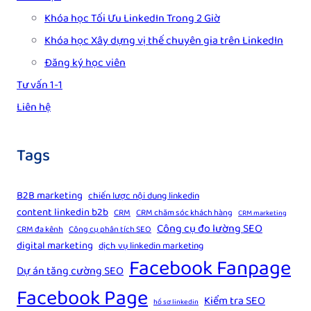
Khóa học Tối Ưu LinkedIn Trong 2 Giờ
Khóa học Xây dựng vị thế chuyên gia trên LinkedIn
Đăng ký học viên
Tư vấn 1-1
Liên hệ
Tags
B2B marketing
chiến lược nội dung linkedin
content linkedin b2b
CRM
CRM chăm sóc khách hàng
CRM marketing
Công cụ đo lường SEO
CRM đa kênh
Công cụ phân tích SEO
digital marketing
dịch vụ linkedin marketing
Facebook Fanpage
Dự án tăng cường SEO
Facebook Page
Kiểm tra SEO
hồ sơ linkedin