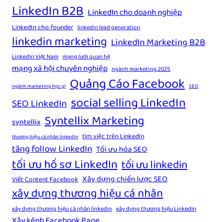
LinkedIn B2B
LinkedIn cho doanh nghiệp
LinkedIn cho founder
linkedin lead generation
linkedin marketing
LinkedIn Marketing B2B
LinkedIn Việt Nam
mạng lưới quan hệ
mạng xã hội chuyên nghiệp
ngành marketing 2025
Quảng Cáo Facebook
ngành marketing học gì
SEO
social selling LinkedIn
SEO LinkedIn
Syntellix Marketing
syntellix
tìm việc trên LinkedIn
thương hiệu cá nhân linkedin
tăng follow LinkedIn
Tối ưu hóa SEO
tối ưu hồ sơ LinkedIn
tối ưu linkedin
Xây dựng chiến lược SEO
Viết Content Facebook
xây dựng thương hiệu cá nhân
xây dựng thương hiệu cá nhân linkedin
xây dựng thương hiệu LinkedIn
Xây kênh Facebook Page