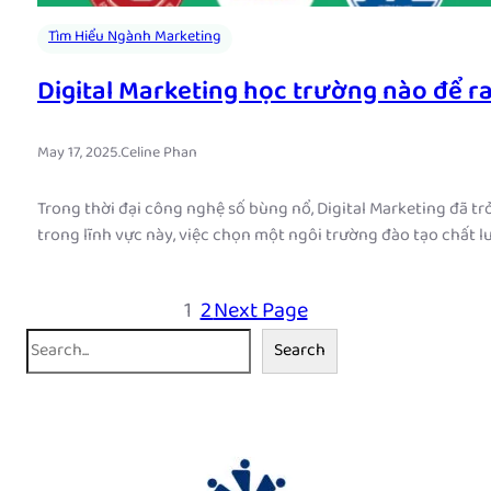
Tìm Hiểu Ngành Marketing
Digital Marketing học trường nào để ra
May 17, 2025
.
Celine Phan
Trong thời đại công nghệ số bùng nổ, Digital Marketing đã t
trong lĩnh vực này, việc chọn một ngôi trường đào tạo chất lư
1
2
Next Page
S
Search
e
a
r
c
h