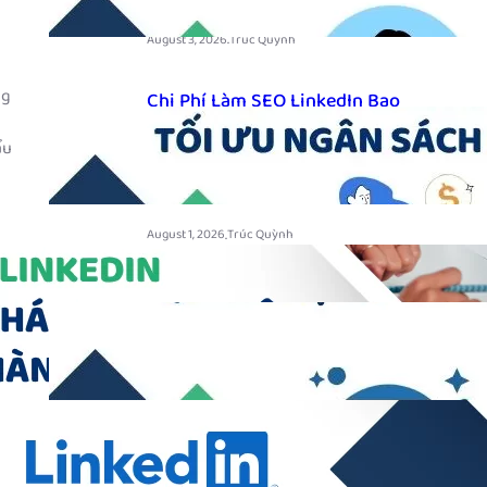
.
August 3, 2026
Trúc Quỳnh
ng
Chi Phí Làm SEO LinkedIn Bao
Nhiêu? Những Yếu Tố Ảnh Hưởng
ẩu
Và Cách Tối Ưu Ngân Sách Năm
2026
.
August 1, 2026
Trúc Quỳnh
LinkedIn Cho Doanh Nghiệp Có Còn
Quan Trọng Trong Năm 2026?
.
July 30, 2026
Trúc Quỳnh
Danh mục