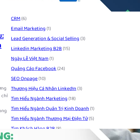
CRM
(6)
Email Marketing
(1)
u:
Lead Generation & Social Selling
(3)
h
Linkedin Marketing B2B
(15)
Ngày Lễ Việt Nam
(1)
Quảng Cáo Facebook
(24)
SEO Onpage
(10)
ưng
Thương Hiệu Cá Nhân LinkedIn
(3)
 chỉ
Tìm Hiểu Ngành Marketing
(18)
n
Tìm Hiểu Ngành Quản Trị Kinh Doanh
(1)
rong
Tìm Hiểu Ngành Thương Mại Điện Tử
(5)
Tìm Khách Hàng B2B
(8)
Viết Content Facebook
(5)