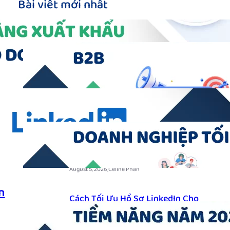
Bài viết mới nhất
Dịch Vụ LinkedIn Marketing B2B:
Giải Pháp Tối Ưu Cho Doanh
Nghiệp B2B
.
August 7, 2026
Celine Phan
Dịch Vụ B2B Lead Generation: Giải
Pháp Tìm Kiếm Khách Hàng Doanh
Nghiệp Tối Ưu
.
August 5, 2026
Celine Phan
n
Cách Tối Ưu Hồ Sơ LinkedIn Cho
Sales B2B Để Thu Hút Khách Hàng
Tiềm Năng Năm 2026