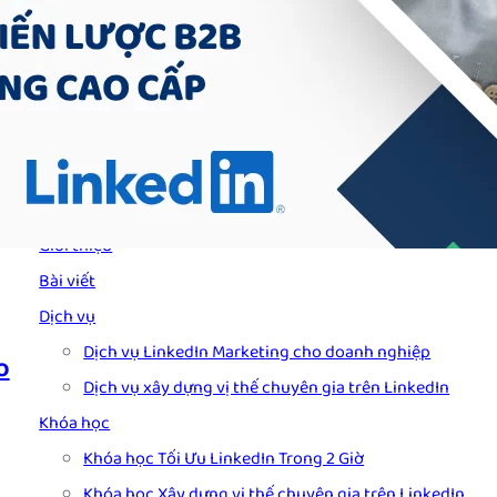
Viết Content LinkedIn
(5)
Xây Kênh Facebook Page
(17)
Xây Kênh LinkedIn Page
(84)
Các trang chính
Giới thiệu
Bài viết
Dịch vụ
Dịch vụ LinkedIn Marketing cho doanh nghiệp
o
Dịch vụ xây dựng vị thế chuyên gia trên LinkedIn
Khóa học
Khóa học Tối Ưu LinkedIn Trong 2 Giờ
Khóa học Xây dựng vị thế chuyên gia trên LinkedIn