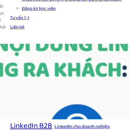
ài
Đăng ký học viên
ực
Tư vấn 1-1
i
hải
Liên hệ
Tags
B2B marketing
chiến lược nội dung linkedin
content linkedin b2b
CRM
CRM chăm sóc khách hàng
CRM đa kênh
Công cụ phân tích SEO
CRM marketing
Công cụ đo lường SEO
digital marketing
Dự án tăng cường SEO
dịch vụ linkedin marketing
Facebook Fanpage
Facebook Page
Kiểm tra SEO
hồ sơ linkedin
LinkedIn B2B
LinkedIn cho doanh nghiệp