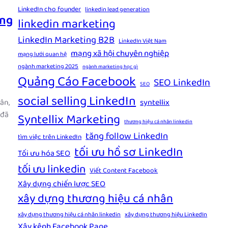
LinkedIn cho founder
linkedin lead generation
ông
linkedin marketing
LinkedIn Marketing B2B
LinkedIn Việt Nam
mạng xã hội chuyên nghiệp
mạng lưới quan hệ
ngành marketing 2025
ngành marketing học gì
Quảng Cáo Facebook
SEO LinkedIn
SEO
social selling LinkedIn
ân,
syntellix
 đã
Syntellix Marketing
thương hiệu cá nhân linkedin
tăng follow LinkedIn
tìm việc trên LinkedIn
tối ưu hồ sơ LinkedIn
Tối ưu hóa SEO
tối ưu linkedin
Viết Content Facebook
Xây dựng chiến lược SEO
xây dựng thương hiệu cá nhân
xây dựng thương hiệu cá nhân linkedin
xây dựng thương hiệu LinkedIn
Xây kênh Facebook Page