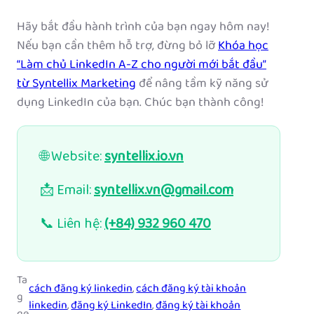
Hãy bắt đầu hành trình của bạn ngay hôm nay!
Nếu bạn cần thêm hỗ trợ, đừng bỏ lỡ
Khóa học
“Làm chủ LinkedIn A-Z cho người mới bắt đầu”
từ Syntellix Marketing
để nâng tầm kỹ năng sử
dụng LinkedIn của bạn. Chúc bạn thành công!
🌐 Website:
syntellix.io.vn
📩 Email:
syntellix.vn@gmail.com
📞 Liên hệ:
(+84) 932 960 470
Ta
cách đăng ký linkedin
, 
cách đăng ký tài khoản
g
linkedin
, 
đăng ký LinkedIn
, 
đăng ký tài khoản