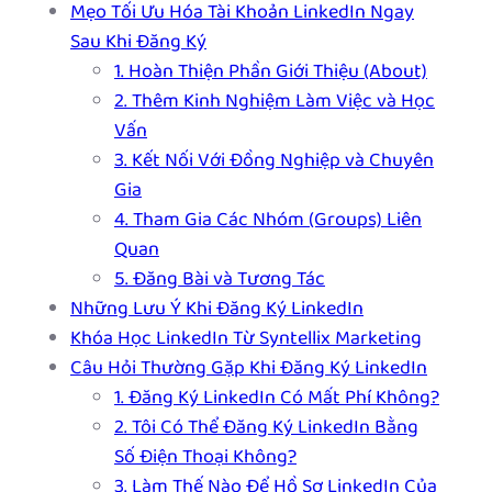
Mẹo Tối Ưu Hóa Tài Khoản LinkedIn Ngay
Sau Khi Đăng Ký
1. Hoàn Thiện Phần Giới Thiệu (About)
2. Thêm Kinh Nghiệm Làm Việc và Học
Vấn
3. Kết Nối Với Đồng Nghiệp và Chuyên
Gia
4. Tham Gia Các Nhóm (Groups) Liên
Quan
5. Đăng Bài và Tương Tác
Những Lưu Ý Khi Đăng Ký LinkedIn
Khóa Học LinkedIn Từ Syntellix Marketing
Câu Hỏi Thường Gặp Khi Đăng Ký LinkedIn
1. Đăng Ký LinkedIn Có Mất Phí Không?
2. Tôi Có Thể Đăng Ký LinkedIn Bằng
Số Điện Thoại Không?
3. Làm Thế Nào Để Hồ Sơ LinkedIn Của