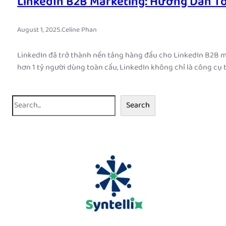
LinkedIn B2B Marketing: Hướng Dẫn T
August 1, 2025
.
Celine Phan
LinkedIn đã trở thành nền tảng hàng đầu cho LinkedIn B2B m
hơn 1 tỷ người dùng toàn cầu, LinkedIn không chỉ là công cụ
S
Search
e
a
r
c
h