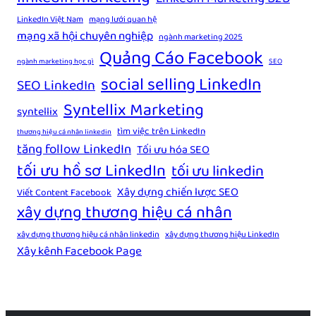
LinkedIn Việt Nam
mạng lưới quan hệ
mạng xã hội chuyên nghiệp
ngành marketing 2025
Quảng Cáo Facebook
ngành marketing học gì
SEO
social selling LinkedIn
SEO LinkedIn
Syntellix Marketing
syntellix
tìm việc trên LinkedIn
thương hiệu cá nhân linkedin
tăng follow LinkedIn
Tối ưu hóa SEO
tối ưu hồ sơ LinkedIn
tối ưu linkedin
Xây dựng chiến lược SEO
Viết Content Facebook
xây dựng thương hiệu cá nhân
xây dựng thương hiệu cá nhân linkedin
xây dựng thương hiệu LinkedIn
Xây kênh Facebook Page