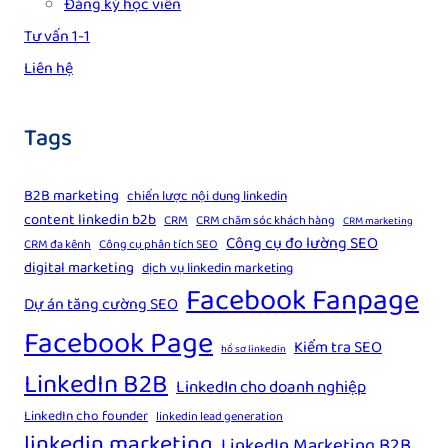
Đăng ký học viên
Tư vấn 1-1
Liên hệ
Tags
B2B marketing
chiến lược nội dung linkedin
content linkedin b2b
CRM
CRM chăm sóc khách hàng
CRM marketing
Công cụ đo lường SEO
CRM đa kênh
Công cụ phân tích SEO
digital marketing
dịch vụ linkedin marketing
Facebook Fanpage
Dự án tăng cường SEO
Facebook Page
Kiểm tra SEO
hồ sơ linkedin
LinkedIn B2B
LinkedIn cho doanh nghiệp
LinkedIn cho founder
linkedin lead generation
linkedin marketing
LinkedIn Marketing B2B