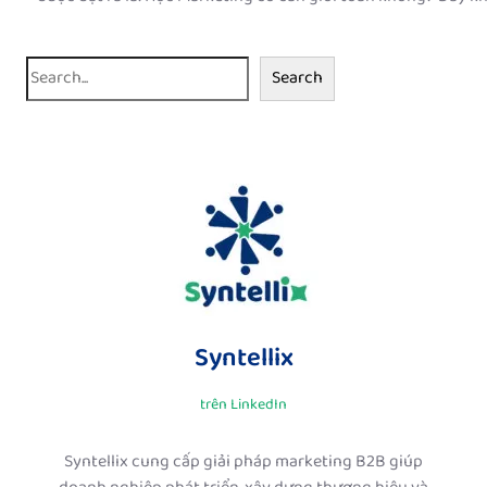
S
Search
e
a
r
c
h
Syntellix
trên LinkedIn
Syntellix cung cấp giải pháp marketing B2B giúp