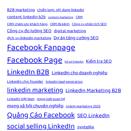
B2B marketing
chiến lược nội dung linkedin
content linkedin b2b
CRM
content marketing
CRM chăm sóc khách hàng
CRM đa kênh
Công cụ phân tích SEO
Công cụ đo lường SEO
digital marketing
Dự án tăng cường SEO
dịch vụ linkedin marketing
Facebook Fanpage
Facebook Page
Kiểm tra SEO
hồ sơ linkedin
LinkedIn B2B
LinkedIn cho doanh nghiệp
LinkedIn cho founder
linkedin lead generation
linkedin marketing
LinkedIn Marketing B2B
LinkedIn Việt Nam
mạng lưới quan hệ
mạng xã hội chuyên nghiệp
ngành marketing 2025
Quảng Cáo Facebook
SEO LinkedIn
social selling LinkedIn
syntellix