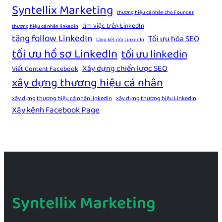
Syntellix Marketing
thương hiệu cá nhân cho Founder
tìm việc trên LinkedIn
thương hiệu cá nhân linkedin
tăng follow LinkedIn
Tối ưu hóa SEO
tăng kết nối LinkedIn
tối ưu hồ sơ LinkedIn
tối ưu linkedin
Xây dựng chiến lược SEO
Viết Content Facebook
xây dựng thương hiệu cá nhân
xây dựng thương hiệu cá nhân linkedin
xây dựng thương hiệu LinkedIn
Xây kênh Facebook Page
Syntellix Marketing