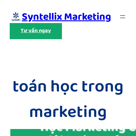
Skip
Syntellix Marketing
to
content
Tư vấn ngay
toán học trong
marketing