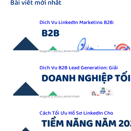
Bài viết mới nhất
Dịch Vụ LinkedIn Marketing B2B:
Giải Pháp Tối Ưu Cho Doanh
Nghiệp B2B
.
August 7, 2026
Celine Phan
Dịch Vụ B2B Lead Generation: Giải
Pháp Tìm Kiếm Khách Hàng Doanh
Nghiệp Tối Ưu
.
August 5, 2026
Celine Phan
Cách Tối Ưu Hồ Sơ LinkedIn Cho
Sales B2B Để Thu Hút Khách Hàng
Tiềm Năng Năm 2026