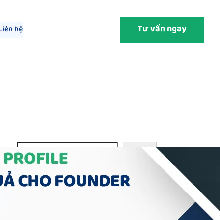
Tư vấn ngay
Liên hệ
g
S
Search
e
a
r
c
h