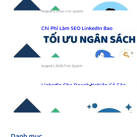
.
August 3, 2026
Trúc Quỳnh
Chi Phí Làm SEO LinkedIn Bao
Nhiêu? Những Yếu Tố Ảnh Hưởng
Và Cách Tối Ưu Ngân Sách Năm
2026
.
August 1, 2026
Trúc Quỳnh
LinkedIn Cho Doanh Nghiệp Có Còn
Quan Trọng Trong Năm 2026?
.
July 30, 2026
Trúc Quỳnh
Danh mục