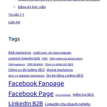
Đăng ký học viên
Tư vấn 1-1
Liên hệ
Tags
B2B marketing
chiến lược nội dung linkedin
content linkedin b2b
CRM
CRM chăm sóc khách hàng
CRM đa kênh
Công cụ phân tích SEO
CRM marketing
Công cụ đo lường SEO
digital marketing
Dự án tăng cường SEO
dịch vụ linkedin marketing
Facebook Fanpage
Facebook Page
Kiểm tra SEO
hồ sơ linkedin
LinkedIn B2B
LinkedIn cho doanh nghiệp