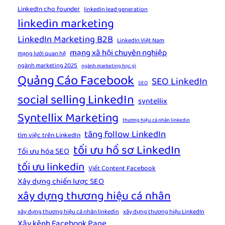
LinkedIn cho founder
linkedin lead generation
linkedin marketing
LinkedIn Marketing B2B
LinkedIn Việt Nam
mạng xã hội chuyên nghiệp
mạng lưới quan hệ
ngành marketing 2025
ngành marketing học gì
Quảng Cáo Facebook
SEO LinkedIn
SEO
social selling LinkedIn
syntellix
Syntellix Marketing
thương hiệu cá nhân linkedin
tăng follow LinkedIn
tìm việc trên LinkedIn
tối ưu hồ sơ LinkedIn
Tối ưu hóa SEO
tối ưu linkedin
Viết Content Facebook
Xây dựng chiến lược SEO
xây dựng thương hiệu cá nhân
xây dựng thương hiệu cá nhân linkedin
xây dựng thương hiệu LinkedIn
Xây kênh Facebook Page