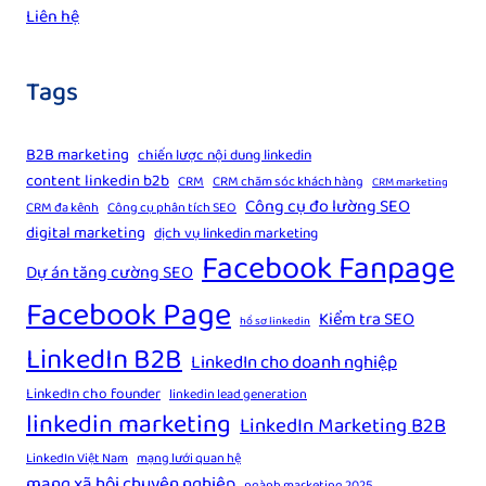
Liên hệ
Tags
B2B marketing
chiến lược nội dung linkedin
content linkedin b2b
CRM
CRM chăm sóc khách hàng
CRM marketing
Công cụ đo lường SEO
CRM đa kênh
Công cụ phân tích SEO
digital marketing
dịch vụ linkedin marketing
Facebook Fanpage
Dự án tăng cường SEO
Facebook Page
Kiểm tra SEO
hồ sơ linkedin
LinkedIn B2B
LinkedIn cho doanh nghiệp
LinkedIn cho founder
linkedin lead generation
linkedin marketing
LinkedIn Marketing B2B
LinkedIn Việt Nam
mạng lưới quan hệ
mạng xã hội chuyên nghiệp