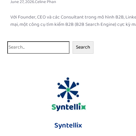
June 27, 2026
.
Celine Phan
Với Founder, CEO và các Consultant trong mô hình B2B, Linke
mại, một công cụ tìm kiếm B2B (B2B Search Engine) cực kỳ m
S
Search
e
a
r
c
h
Syntellix