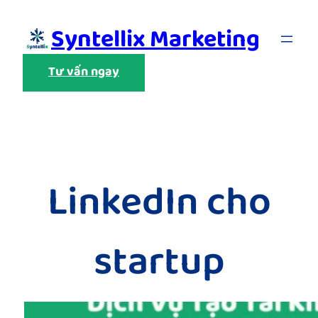
Skip
Syntellix Marketing
to
content
Tư vấn ngay
LinkedIn cho
startup