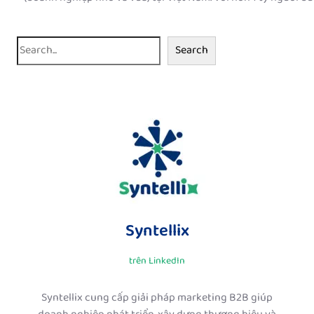
S
Search
e
a
r
c
h
Syntellix
trên LinkedIn
Syntellix cung cấp giải pháp marketing B2B giúp