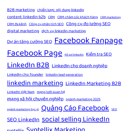
B2B marketing
chiến lược nội dung linkedin
content linkedin b2b
CRM
CRM chăm sóc khách hàng
CRM marketing
Công cụ đo lường SEO
CRM đa kênh
Công cụ phân tích SEO
digital marketing
dịch vụ linkedin marketing
Facebook Fanpage
Dự án tăng cường SEO
Facebook Page
Kiểm tra SEO
hồ sơ linkedin
LinkedIn B2B
LinkedIn cho doanh nghiệp
LinkedIn cho founder
linkedin lead generation
linkedin marketing
LinkedIn Marketing B2B
LinkedIn Việt Nam
mạng lưới quan hệ
mạng xã hội chuyên nghiệp
ngành marketing 2025
Quảng Cáo Facebook
ngành marketing học gì
SEO
social selling LinkedIn
SEO LinkedIn
Syntellix Marketing
syntellix