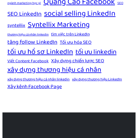
Quảng Cáo Facebook
ngành marketing học gì
SEO
social selling LinkedIn
SEO LinkedIn
Syntellix Marketing
syntellix
tìm việc trên LinkedIn
thương hiệu cá nhân linkedin
tăng follow LinkedIn
Tối ưu hóa SEO
tối ưu hồ sơ LinkedIn
tối ưu linkedin
Xây dựng chiến lược SEO
Viết Content Facebook
xây dựng thương hiệu cá nhân
xây dựng thương hiệu cá nhân linkedin
xây dựng thương hiệu LinkedIn
Xây kênh Facebook Page