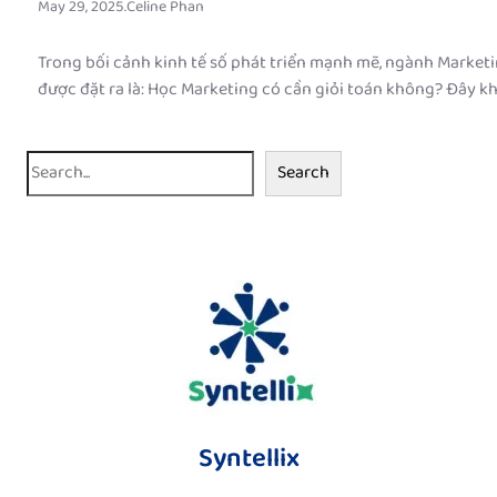
May 29, 2025
.
Celine Phan
Trong bối cảnh kinh tế số phát triển mạnh mẽ, ngành Marketi
được đặt ra là: Học Marketing có cần giỏi toán không? Đây k
S
Search
e
a
r
c
h
Syntellix