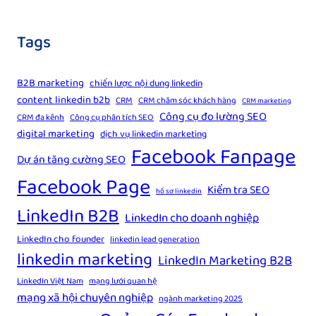
Tags
B2B marketing
chiến lược nội dung linkedin
content linkedin b2b
CRM
CRM chăm sóc khách hàng
CRM marketing
Công cụ đo lường SEO
CRM đa kênh
Công cụ phân tích SEO
digital marketing
dịch vụ linkedin marketing
Facebook Fanpage
Dự án tăng cường SEO
Facebook Page
Kiểm tra SEO
hồ sơ linkedin
LinkedIn B2B
LinkedIn cho doanh nghiệp
LinkedIn cho founder
linkedin lead generation
linkedin marketing
LinkedIn Marketing B2B
LinkedIn Việt Nam
mạng lưới quan hệ
mạng xã hội chuyên nghiệp
ngành marketing 2025