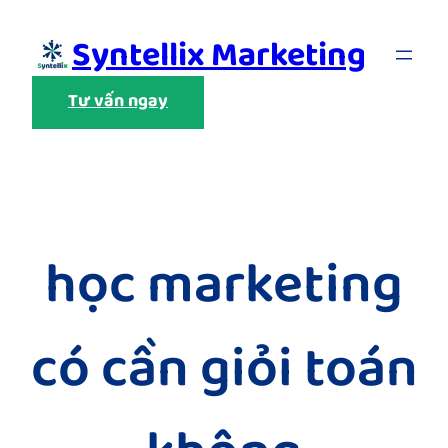
Skip
Syntellix Marketing
to
content
Tư vấn ngay
học marketing
có cần giỏi toán