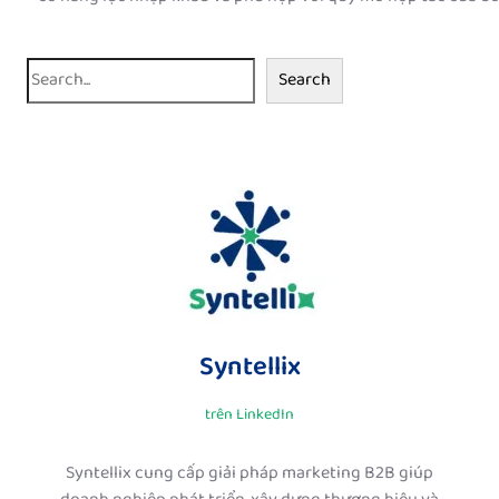
S
Search
e
a
r
c
h
Syntellix
trên LinkedIn
Syntellix cung cấp giải pháp marketing B2B giúp