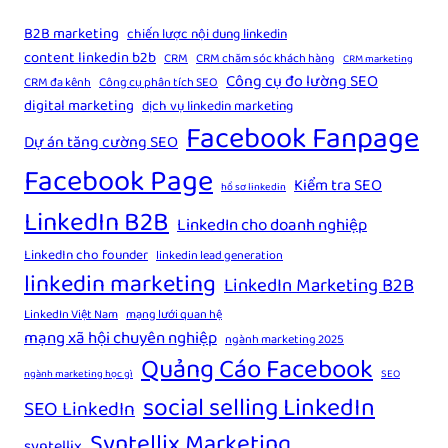
B2B marketing
chiến lược nội dung linkedin
content linkedin b2b
CRM
CRM chăm sóc khách hàng
CRM marketing
Công cụ đo lường SEO
CRM đa kênh
Công cụ phân tích SEO
digital marketing
dịch vụ linkedin marketing
Facebook Fanpage
Dự án tăng cường SEO
Facebook Page
Kiểm tra SEO
hồ sơ linkedin
LinkedIn B2B
LinkedIn cho doanh nghiệp
LinkedIn cho founder
linkedin lead generation
linkedin marketing
LinkedIn Marketing B2B
LinkedIn Việt Nam
mạng lưới quan hệ
mạng xã hội chuyên nghiệp
ngành marketing 2025
Quảng Cáo Facebook
ngành marketing học gì
SEO
social selling LinkedIn
SEO LinkedIn
Syntellix Marketing
syntellix