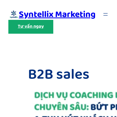
Skip
Syntellix Marketing
to
content
Tư vấn ngay
B2B sales