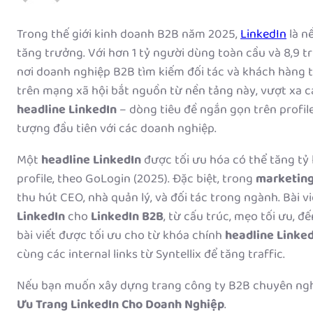
Trong thế giới kinh doanh B2B năm 2025,
LinkedIn
là n
tăng trưởng. Với hơn 1 tỷ người dùng toàn cầu và 8,9 tr
nơi doanh nghiệp B2B tìm kiếm đối tác và khách hàng t
trên mạng xã hội bắt nguồn từ nền tảng này, vượt xa c
headline LinkedIn
– dòng tiêu đề ngắn gọn trên profile
tượng đầu tiên với các doanh nghiệp.
Một
headline LinkedIn
được tối ưu hóa có thể tăng tỷ 
profile, theo GoLogin (2025). Đặc biệt, trong
marketing
thu hút CEO, nhà quản lý, và đối tác trong ngành. Bài v
LinkedIn
cho
LinkedIn B2B
, từ cấu trúc, mẹo tối ưu, đ
bài viết được tối ưu cho từ khóa chính
headline Linke
cùng các internal links từ Syntellix để tăng traffic.
Nếu bạn muốn xây dựng trang công ty B2B chuyên ng
Ưu Trang LinkedIn Cho Doanh Nghiệp
.