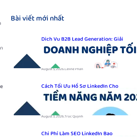
Bài viết mới nhất
à
Dịch Vụ B2B Lead Generation: Giải
Pháp Tìm Kiếm Khách Hàng Doanh
ấn
Nghiệp Tối Ưu
.
August 5, 2026
Celine Phan
Cách Tối Ưu Hồ Sơ LinkedIn Cho
ne
Sales B2B Để Thu Hút Khách Hàng
Tiềm Năng Năm 2026
.
August 3, 2026
Trúc Quỳnh
Chi Phí Làm SEO LinkedIn Bao