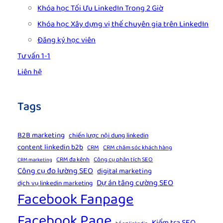
Khóa học Tối Ưu LinkedIn Trong 2 Giờ
Khóa học Xây dựng vị thế chuyên gia trên LinkedIn
Đăng ký học viên
Tư vấn 1-1
Liên hệ
Tags
B2B marketing
chiến lược nội dung linkedin
content linkedin b2b
CRM
CRM chăm sóc khách hàng
CRM đa kênh
Công cụ phân tích SEO
CRM marketing
Công cụ đo lường SEO
digital marketing
Dự án tăng cường SEO
dịch vụ linkedin marketing
Facebook Fanpage
Facebook Page