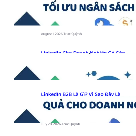
Nhiêu? Những Yếu Tố Ảnh Hưởng
Và Cách Tối Ưu Ngân Sách Năm
2026
.
August 1, 2026
Trúc Quỳnh
LinkedIn Cho Doanh Nghiệp Có Còn
Quan Trọng Trong Năm 2026?
.
July 30, 2026
Trúc Quỳnh
LinkedIn B2B Là Gì? Vì Sao Đây Là
Kênh Tìm Kiếm Khách Hàng Hiệu
Quả Cho Doanh Nghiệp Năm 2026
.
July 28, 2026
Trúc Quỳnh