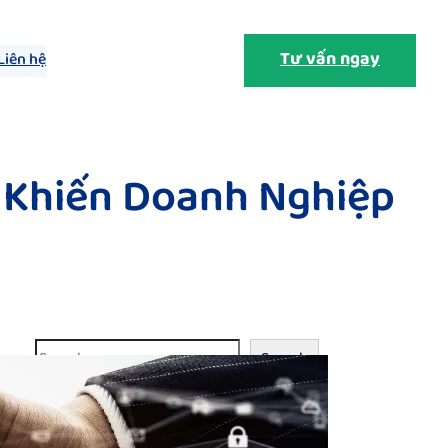
Tư vấn ngay
Liên hệ
e Khiến Doanh Nghiệp
S
Search
e
a
r
c