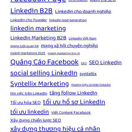
Kiểm tra SEO
hồ sơ linkedin
LinkedIn B2B
LinkedIn cho doanh nghiệp
LinkedIn cho founder
linkedin lead generation
linkedin marketing
LinkedIn Marketing B2B
LinkedIn Việt Nam
mạng xã hội chuyên nghiệp
mạng lưới quan hệ
ngành marketing 2025
ngành marketing học gì
Quảng Cáo Facebook
SEO LinkedIn
SEO
social selling LinkedIn
syntellix
Syntellix Marketing
thương hiệu cá nhân linkedin
tăng follow LinkedIn
tìm việc trên LinkedIn
tối ưu hồ sơ LinkedIn
Tối ưu hóa SEO
tối ưu linkedin
Viết Content Facebook
Xây dựng chiến lược SEO
xây dựng thương hiệu cá nhân