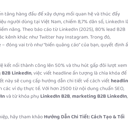
ền tảng hàng đầu để xây dựng mối quan hệ và thúc đẩy
iệu người dùng tại Việt Nam, chiếm 8,7% dân số, LinkedIn l
iềm năng. Theo báo cáo từ LinkedIn (2025), 80% lead B2B
ác kênh khác như Twitter hay Instagram. Trong đó,
 – đóng vai trò như “biển quảng cáo” của bạn, quyết định 
lệ kết nối thành công lên 50% và thu hút gấp đôi lượt xem
 B2B LinkedIn
, việc viết headline ấn tượng là chìa khóa để
iết này sẽ cung cấp hướng dẫn chi tiết về cách viết
headli
ến các ví dụ thực tế. Với hơn 2500 từ nội dung chuẩn SEO,
dIn
và từ khóa phụ
LinkedIn B2B
,
marketing B2B LinkedIn
,
hiệp, hãy tham khảo
Hướng Dẫn Chi Tiết: Cách Tạo & Tối