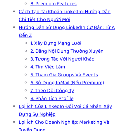
8. Premium Features
Cách Tạo Tài Khoản LinkedIn: Hướng Dẫn
Chi Tiết Cho Người Mới
Hướng Dẫn Sử Dụng LinkedIn Cơ Bản: Từ A
Đến Z
1. Xây Dựng Mạng Lưới
2. Đăng Nội Dung Thường Xuyên
3. Tương Tác Với Người Khác
4. Tìm Việc Làm
5. Tham Gia Groups Và Events
6. Sử Dụng InMail (Nếu Premium)
7. Theo Dõi Công Ty
8. Phân Tích Profile
Lợi Ích Của LinkedIn Đối Với Cá Nhân: Xây
Dựng Sự Nghiệp
Lợi Ích Cho Doanh Nghiệp: Marketing Và
Tuyển Dụng