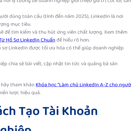
là nơi lý tưởng để doanh nghiệp giới thiệu giá trị cốt lõi, sả
người dùng toàn cầu (tính đến năm 2025), LinkedIn là nơi
ượng mục tiêu.
mẽ để tìm kiếm và thu hút ứng viên chất lượng. Xem thêm
 Từ Hồ Sơ LinkedIn Chuẩn
để hiểu rõ hơn.
ồ sơ LinkedIn được tối ưu hóa có thể giúp doanh nghiệp
ệp chia sẻ bài viết, cập nhật tin tức và quảng bá sản
, hãy tham khảo
Khóa học “Làm chủ LinkedIn A-Z cho ngườ
iến lược hiệu quả.
ách Tạo Tài Khoản