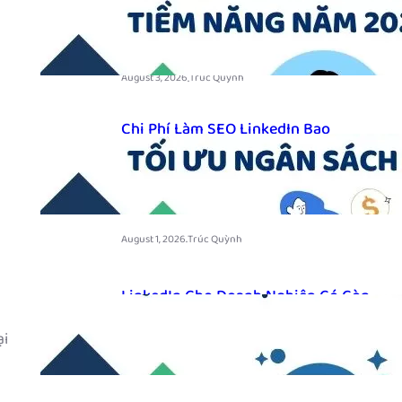
Sales B2B Để Thu Hút Khách Hàng
Tiềm Năng Năm 2026
.
August 3, 2026
Trúc Quỳnh
Chi Phí Làm SEO LinkedIn Bao
Nhiêu? Những Yếu Tố Ảnh Hưởng
Và Cách Tối Ưu Ngân Sách Năm
2026
.
August 1, 2026
Trúc Quỳnh
LinkedIn Cho Doanh Nghiệp Có Còn
Quan Trọng Trong Năm 2026?
ại
.
July 30, 2026
Trúc Quỳnh