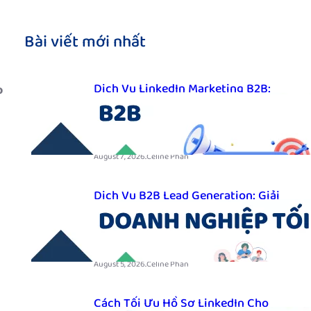
g
Bài viết mới nhất
Dịch Vụ LinkedIn Marketing B2B:
o
Giải Pháp Tối Ưu Cho Doanh
Nghiệp B2B
.
August 7, 2026
Celine Phan
Dịch Vụ B2B Lead Generation: Giải
Pháp Tìm Kiếm Khách Hàng Doanh
Nghiệp Tối Ưu
.
August 5, 2026
Celine Phan
Cách Tối Ưu Hồ Sơ LinkedIn Cho