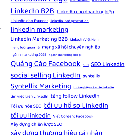
Kiểm tra SEO
hồ sơ linkedin
ơ
LinkedIn B2B
LinkedIn cho doanh nghiệp
LinkedIn cho founder
linkedin lead generation
,
linkedin marketing
LinkedIn Marketing B2B
LinkedIn Việt Nam
mạng xã hội chuyên nghiệp
mạng lưới quan hệ
ngành marketing 2025
ngành marketing học gì
Quảng Cáo Facebook
SEO LinkedIn
SEO
social selling LinkedIn
syntellix
Syntellix Marketing
thương hiệu cá nhân linkedin
tăng follow LinkedIn
tìm việc trên LinkedIn
tối ưu hồ sơ LinkedIn
Tối ưu hóa SEO
tối ưu linkedin
Viết Content Facebook
Xây dựng chiến lược SEO
xây dựng thương hiệu cá nhân