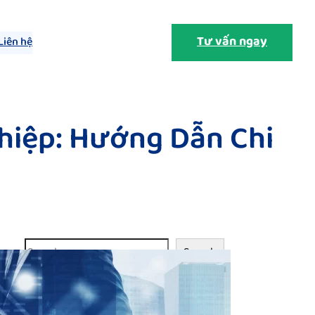
Tư vấn ngay
Liên hệ
hiệp: Hướng Dẫn Chi
S
Search
e
a
r
c