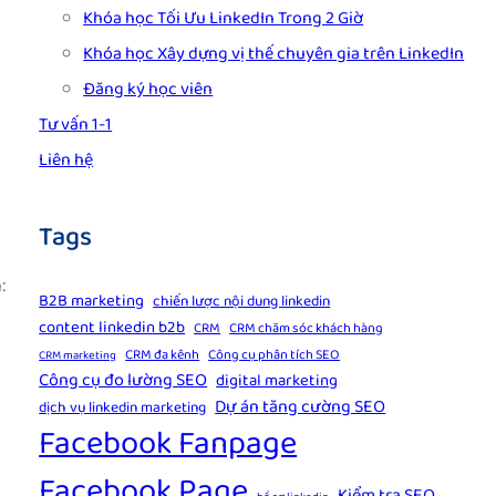
Khóa học Tối Ưu LinkedIn Trong 2 Giờ
Khóa học Xây dựng vị thế chuyên gia trên LinkedIn
Đăng ký học viên
Tư vấn 1-1
Liên hệ
Tags
:
B2B marketing
chiến lược nội dung linkedin
content linkedin b2b
CRM
CRM chăm sóc khách hàng
CRM đa kênh
Công cụ phân tích SEO
CRM marketing
Công cụ đo lường SEO
digital marketing
Dự án tăng cường SEO
dịch vụ linkedin marketing
Facebook Fanpage
Facebook Page