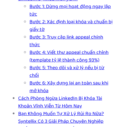
Bước 1: Dừng mọi hoạt động ngay lập
tức
Bước 2: Xác định loại khóa và chuẩn bị
giấy tờ
Bước 3: Truy cập link appeal chính
thức
Bước 4: Viết thư appeal chuẩn chỉnh
(template tỷ lệ thành công 93%)
Bước 5: Theo dõi và xử lý nếu bị từ
chối
Bước 6: Xây dựng lại an toàn sau khi
mở khóa
Cách Phòng Ngừa LinkedIn Bị Khóa Tài
Khoản Vĩnh Viễn Từ Hôm Nay
Bạn Không Muốn Tự Xử Lý Rủi Ro Nữa?
Syntellix Có 3 Giải Pháp Chuyên Nghiệp