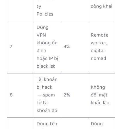
ty
công khai
Policies
Dùng
VPN
Remote
không ổn
worker,
7
4%
định
digital
hoặc IP bị
nomad
blacklist
Tài khoản
bị hack
Không
8
→ spam
2%
đổi mật
từ tài
khẩu lâu
khoản đó
Dùng tên
Dùng