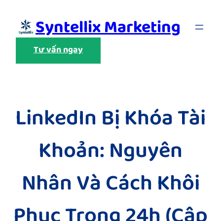
Skip
Syntellix Marketing
to
content
Tư vấn ngay
LinkedIn Bị Khóa Tài
Khoản: Nguyên
Nhân Và Cách Khôi
Phục Trong 24h (Cập