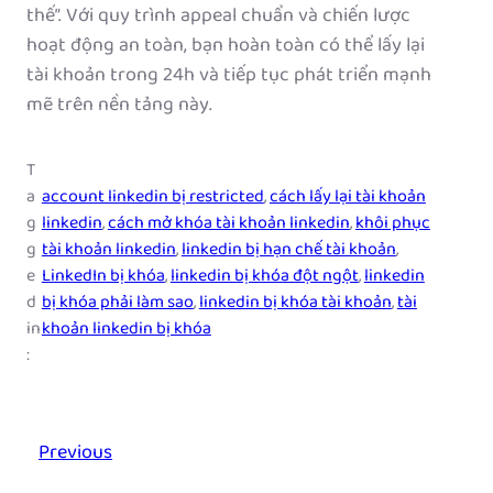
thế”. Với quy trình appeal chuẩn và chiến lược
hoạt động an toàn, bạn hoàn toàn có thể lấy lại
tài khoản trong 24h và tiếp tục phát triển mạnh
mẽ trên nền tảng này.
T
a
account linkedin bị restricted
, 
cách lấy lại tài khoản
g
linkedin
, 
cách mở khóa tài khoản linkedin
, 
khôi phục
g
tài khoản linkedin
, 
linkedin bị hạn chế tài khoản
, 
e
LinkedIn bị khóa
, 
linkedin bị khóa đột ngột
, 
linkedin
d
bị khóa phải làm sao
, 
linkedin bị khóa tài khoản
, 
tài
in
khoản linkedin bị khóa
:
Previous