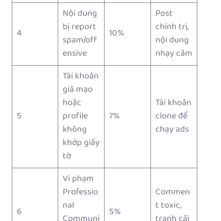
Nội dung
Post
bị report
chính trị,
4
10%
spam/off
nội dung
ensive
nhạy cảm
Tài khoản
giả mạo
hoặc
Tài khoản
5
profile
7%
clone để
không
chạy ads
khớp giấy
tờ
Vi phạm
Professio
Commen
nal
t toxic,
6
5%
Communi
tranh cãi