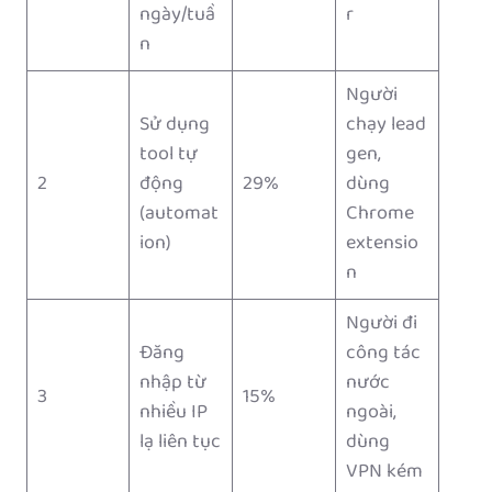
ngày/tuầ
r
n
Người
Sử dụng
chạy lead
tool tự
gen,
2
động
29%
dùng
(automat
Chrome
ion)
extensio
n
Người đi
Đăng
công tác
nhập từ
nước
3
15%
nhiều IP
ngoài,
lạ liên tục
dùng
VPN kém