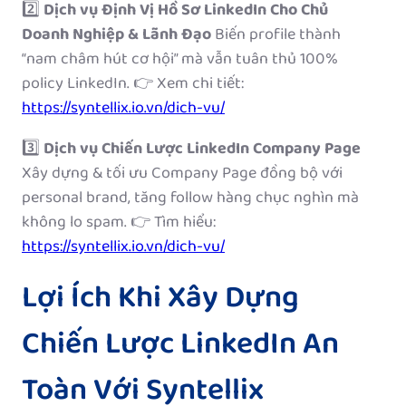
2️⃣
Dịch vụ Định Vị Hồ Sơ LinkedIn Cho Chủ
Doanh Nghiệp & Lãnh Đạo
Biến profile thành
“nam châm hút cơ hội” mà vẫn tuân thủ 100%
policy LinkedIn. 👉 Xem chi tiết:
https://syntellix.io.vn/dich-vu/
3️⃣
Dịch vụ Chiến Lược LinkedIn Company Page
Xây dựng & tối ưu Company Page đồng bộ với
personal brand, tăng follow hàng chục nghìn mà
không lo spam. 👉 Tìm hiểu:
https://syntellix.io.vn/dich-vu/
Lợi Ích Khi Xây Dựng
Chiến Lược LinkedIn An
Toàn Với Syntellix