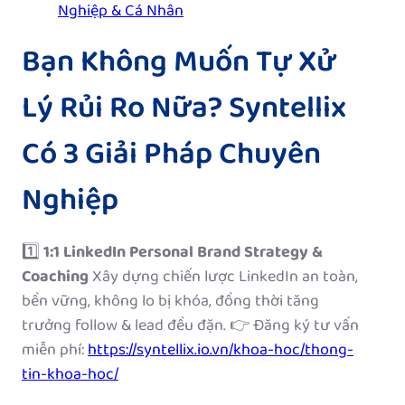
Nghiệp & Cá Nhân
Bạn Không Muốn Tự Xử
Lý Rủi Ro Nữa? Syntellix
Có 3 Giải Pháp Chuyên
Nghiệp
1️⃣
1:1 LinkedIn Personal Brand Strategy &
Coaching
Xây dựng chiến lược LinkedIn an toàn,
bền vững, không lo bị khóa, đồng thời tăng
trưởng follow & lead đều đặn. 👉 Đăng ký tư vấn
miễn phí:
https://syntellix.io.vn/khoa-hoc/thong-
tin-khoa-hoc/