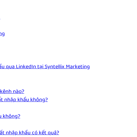
u
ng
u qua LinkedIn tại Syntellix Marketing
 kênh nào?
ất nhập khẩu không?
u không?
uất nhập khẩu có kết quả?