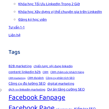
Khóa học Tối Ưu LinkedIn Trong 2 Giờ
Khóa học Xây dựng vị thế chuyên gia trên LinkedIn
Đăng ký học viên
g
Tư vấn 1-1
Liên hệ
Tags
B2B marketing
chiến lược nội dung linkedin
content linkedin b2b
CRM
CRM chăm sóc khách hàng
CRM đa kênh
Công cụ phân tích SEO
CRM marketing
Công cụ đo lường SEO
digital marketing
Dự án tăng cường SEO
ọ
dịch vụ linkedin marketing
Facebook Fanpage
Facebook Page