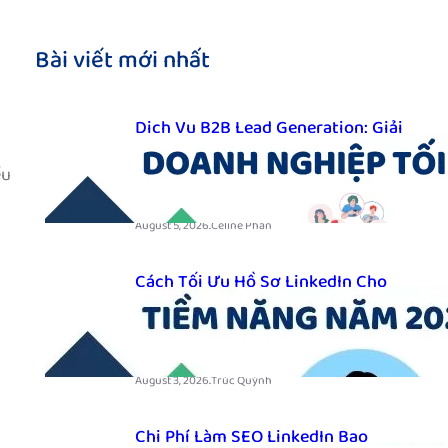
Bài viết mới nhất
Dịch Vụ B2B Lead Generation: Giải
Pháp Tìm Kiếm Khách Hàng Doanh
ều
Nghiệp Tối Ưu
.
August 5, 2026
Celine Phan
Cách Tối Ưu Hồ Sơ LinkedIn Cho
Sales B2B Để Thu Hút Khách Hàng
Tiềm Năng Năm 2026
.
August 3, 2026
Trúc Quỳnh
Chi Phí Làm SEO LinkedIn Bao