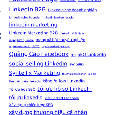
Kiểm tra SEO
hồ sơ linkedin
LinkedIn B2B
LinkedIn cho doanh nghiệp
h
LinkedIn cho founder
linkedin lead generation
linkedin marketing
t
LinkedIn Marketing B2B
LinkedIn Việt Nam
mạng xã hội chuyên nghiệp
mạng lưới quan hệ
ngành marketing 2025
ngành marketing học gì
Quảng Cáo Facebook
SEO LinkedIn
SEO
social selling LinkedIn
syntellix
Syntellix Marketing
thương hiệu cá nhân linkedin
tăng follow LinkedIn
tìm việc trên LinkedIn
tối ưu hồ sơ LinkedIn
Tối ưu hóa SEO
tối ưu linkedin
Viết Content Facebook
Xây dựng chiến lược SEO
xây dựng thương hiệu cá nhân