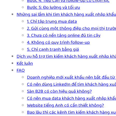
Bước 4: Tiếp cận và follow-up có chọn lọc
Bước 5: Đo lường và tối ưu
Những sai lầm khi tìm khách hàng xuất nhập khẩ
1. Chỉ tập trung mua data
2. Gửi cùng một thông điệp cho mọi thị trườ
3. Chưa có nền tảng online đủ tin cậy
4. Không có quy trình follow-up
5. Chỉ cạnh tranh bằng giá
Dịch vụ hỗ trợ tìm kiếm khách hàng xuất nhập khẩ
Kết luận
FAQ
Doanh nghiệp mới xuất khẩu nên bắt đầu từ
Có nên dùng LinkedIn để tìm khách hàng xu
Sàn B2B có còn hiệu quả không?
Có nên mua data khách hàng xuất nhập khẩ
Website tiếng Anh có cần thiết không?
Bao lâu thì các kênh tìm kiếm khách hàng x