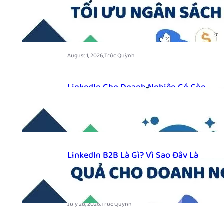
Nhiêu? Những Yếu Tố Ảnh Hưởng
Và Cách Tối Ưu Ngân Sách Năm
2026
.
August 1, 2026
Trúc Quỳnh
LinkedIn Cho Doanh Nghiệp Có Còn
Quan Trọng Trong Năm 2026?
.
July 30, 2026
Trúc Quỳnh
LinkedIn B2B Là Gì? Vì Sao Đây Là
Kênh Tìm Kiếm Khách Hàng Hiệu
Quả Cho Doanh Nghiệp Năm 2026
.
July 28, 2026
Trúc Quỳnh