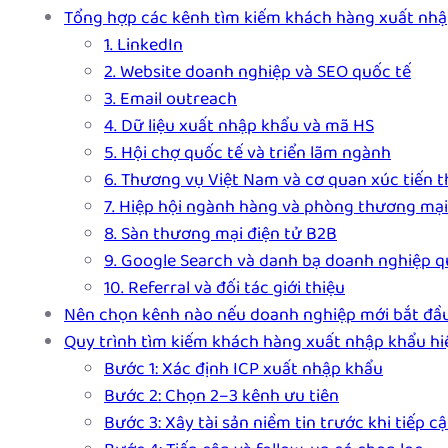
Tổng hợp các kênh tìm kiếm khách hàng xuất nhậ
1. LinkedIn
2. Website doanh nghiệp và SEO quốc tế
3. Email outreach
4. Dữ liệu xuất nhập khẩu và mã HS
5. Hội chợ quốc tế và triển lãm ngành
6. Thương vụ Việt Nam và cơ quan xúc tiến 
7. Hiệp hội ngành hàng và phòng thương mại
8. Sàn thương mại điện tử B2B
9. Google Search và danh bạ doanh nghiệp q
10. Referral và đối tác giới thiệu
Nên chọn kênh nào nếu doanh nghiệp mới bắt đầ
Quy trình tìm kiếm khách hàng xuất nhập khẩu hi
Bước 1: Xác định ICP xuất nhập khẩu
Bước 2: Chọn 2–3 kênh ưu tiên
Bước 3: Xây tài sản niềm tin trước khi tiếp c