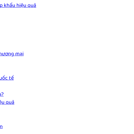
p khẩu hiệu quả
thương mại
uốc tế
u?
ệu quả
ận