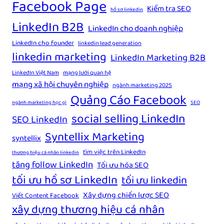
Facebook Page
Kiểm tra SEO
hồ sơ linkedin
LinkedIn B2B
LinkedIn cho doanh nghiệp
LinkedIn cho founder
linkedin lead generation
linkedin marketing
LinkedIn Marketing B2B
LinkedIn Việt Nam
mạng lưới quan hệ
mạng xã hội chuyên nghiệp
ngành marketing 2025
Quảng Cáo Facebook
ngành marketing học gì
SEO
social selling LinkedIn
SEO LinkedIn
Syntellix Marketing
syntellix
tìm việc trên LinkedIn
thương hiệu cá nhân linkedin
tăng follow LinkedIn
Tối ưu hóa SEO
tối ưu hồ sơ LinkedIn
tối ưu linkedin
Xây dựng chiến lược SEO
Viết Content Facebook
xây dựng thương hiệu cá nhân