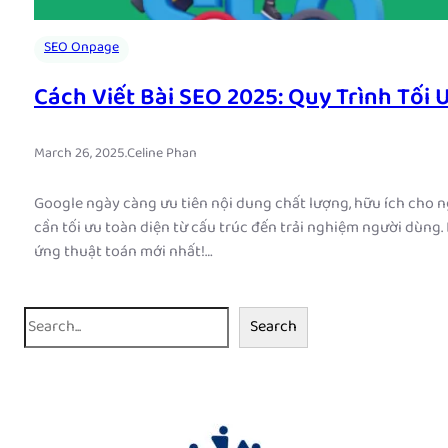
SEO Onpage
Cách Viết Bài SEO 2025: Quy Trình Tối
March 26, 2025
.
Celine Phan
Google ngày càng ưu tiên nội dung chất lượng, hữu ích cho n
cần tối ưu toàn diện từ cấu trúc đến trải nghiệm người dùng. 
ứng thuật toán mới nhất!…
S
Search
e
a
r
c
h