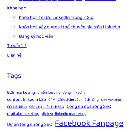
Khóa học
Khóa học Tối Ưu LinkedIn Trong 2 Giờ
Khóa học Xây dựng vị thế chuyên gia trên LinkedIn
Đăng ký học viên
Tư vấn 1-1
Liên hệ
Tags
B2B marketing
chiến lược nội dung linkedin
content linkedin b2b
CRM
CRM chăm sóc khách hàng
CRM marketing
Công cụ đo lường SEO
CRM đa kênh
Công cụ phân tích SEO
digital marketing
dịch vụ linkedin marketing
Facebook Fanpage
Dự án tăng cường SEO