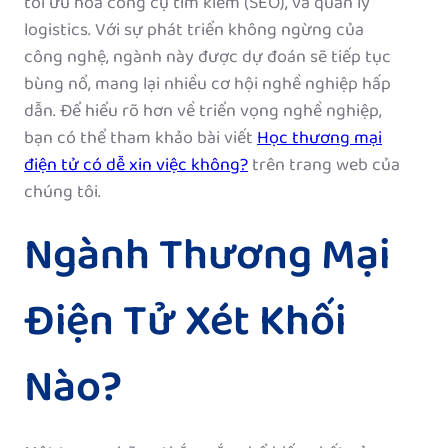
tối ưu hóa công cụ tìm kiếm (SEO), và quản lý
logistics. Với sự phát triển không ngừng của
công nghệ, ngành này được dự đoán sẽ tiếp tục
bùng nổ, mang lại nhiều cơ hội nghề nghiệp hấp
dẫn. Để hiểu rõ hơn về triển vọng nghề nghiệp,
bạn có thể tham khảo bài viết
Học thương mại
điện tử có dễ xin việc không?
trên trang web của
chúng tôi.
Ngành Thương Mại
Điện Tử Xét Khối
Nào?