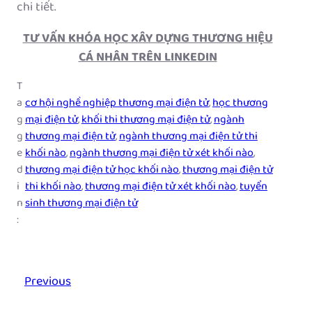
chi tiết.
TƯ VẤN KHÓA HỌC XÂY DỰNG THƯƠNG HIỆU
CÁ NHÂN TRÊN LINKEDIN
T
a
cơ hội nghề nghiệp thương mại điện tử
, 
học thương
g
mại điện tử
, 
khối thi thương mại điện tử
, 
ngành
g
thương mại điện tử
, 
ngành thương mại điện tử thi
e
khối nào
, 
ngành thương mại điện tử xét khối nào
, 
d
thương mại điện tử học khối nào
, 
thương mại điện tử
i
thi khối nào
, 
thương mại điện tử xét khối nào
, 
tuyển
n
sinh thương mại điện tử
:
Previous