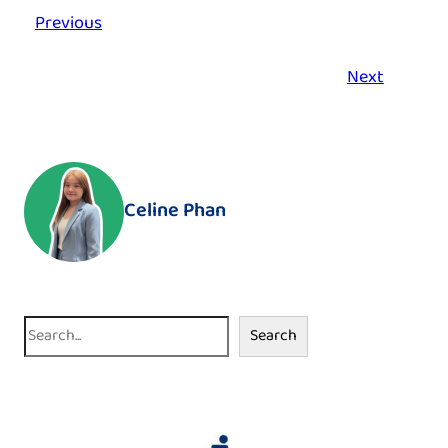
Previous
Next
Celine Phan
S
Search
e
a
r
c
h