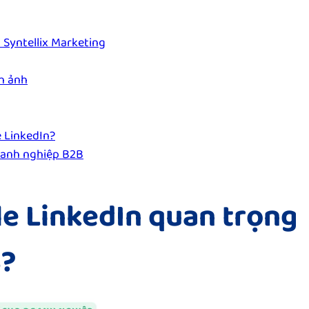
 Syntellix Marketing
h ảnh
 LinkedIn?
doanh nghiệp B2B
le LinkedIn quan trọng
B?