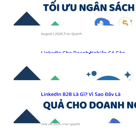
Nhiêu? Những Yếu Tố Ảnh Hưởng
Và Cách Tối Ưu Ngân Sách Năm
2026
.
August 1, 2026
Trúc Quỳnh
LinkedIn Cho Doanh Nghiệp Có Còn
Quan Trọng Trong Năm 2026?
.
July 30, 2026
Trúc Quỳnh
LinkedIn B2B Là Gì? Vì Sao Đây Là
Kênh Tìm Kiếm Khách Hàng Hiệu
Quả Cho Doanh Nghiệp Năm 2026
.
July 28, 2026
Trúc Quỳnh