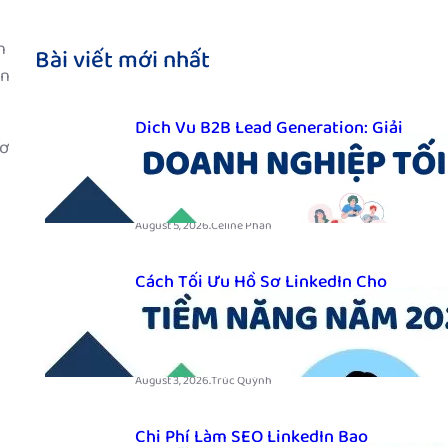
n
Bài viết mới nhất
ản
Dịch Vụ B2B Lead Generation: Giải
cơ
Pháp Tìm Kiếm Khách Hàng Doanh
Nghiệp Tối Ưu
.
August 5, 2026
Celine Phan
Cách Tối Ưu Hồ Sơ LinkedIn Cho
Sales B2B Để Thu Hút Khách Hàng
Tiềm Năng Năm 2026
.
August 3, 2026
Trúc Quỳnh
Chi Phí Làm SEO LinkedIn Bao