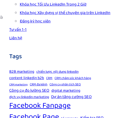
Khóa học Tối Ưu LinkedIn Trong 2 Giờ
Khóa học Xây dựng vị thế chuyên gia trên LinkedIn
là
Đăng ký học viên
Tư vấn 1-1
Liên hệ
Tags
B2B marketing
chiến lược nội dung linkedin
content linkedin b2b
CRM
CRM chăm sóc khách hàng
CRM đa kênh
Công cụ phân tích SEO
CRM marketing
Công cụ đo lường SEO
digital marketing
Dự án tăng cường SEO
dịch vụ linkedin marketing
Facebook Fanpage
Facebook Page