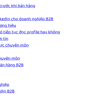
 trước khi bán hàng
nkedIn cho doanh nghiệp B2B
ương hiệu
ó tiếp tục đọc profile hay không
m tin
 lực chuyên môn
 chuyên môn
bán hàng B2B
ghiệp
edIn B2B