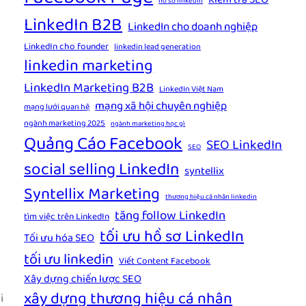
Kiểm tra SEO
hồ sơ linkedin
LinkedIn B2B
LinkedIn cho doanh nghiệp
LinkedIn cho founder
linkedin lead generation
linkedin marketing
LinkedIn Marketing B2B
LinkedIn Việt Nam
mạng xã hội chuyên nghiệp
mạng lưới quan hệ
ngành marketing 2025
ngành marketing học gì
Quảng Cáo Facebook
SEO LinkedIn
SEO
social selling LinkedIn
syntellix
Syntellix Marketing
thương hiệu cá nhân linkedin
tăng follow LinkedIn
tìm việc trên LinkedIn
tối ưu hồ sơ LinkedIn
Tối ưu hóa SEO
tối ưu linkedin
Viết Content Facebook
Xây dựng chiến lược SEO
xây dựng thương hiệu cá nhân
i