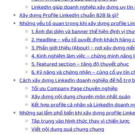
LinkedIn giúp doanh nghiệp xây dựng uy tín
Xây dựng Profile LinkedIn chuẩn B2B là gì?
Những yếu tố quan trọng khi xây dựng profile Li
1. Ảnh đại diện và banner thể hiện định vị th
2. Headline – yếu tố quyết định khách hàng c
3. Phần giới thiệu (About) – nơi xây dựng niề
4. Kinh nghiệm làm việc – chứng minh năng
5. Featured section – tăng độ thuyết phục
6. Kỹ năng và chứng nhận – củng cố uy tín
Cách xây dựng LinkedIn doanh nghiệp để hỗ trợ 
Tối ưu Company Page chuyên nghiệp
Xây dựng nội dung chuyên môn nhất quán
Kết hợp profile cá nhân và LinkedIn doanh n
Những sai lầm phổ biến khi xây dựng profile Link
Tập trung vào hình thức thay vì chiến lược
Viết nội dung quá chung chung