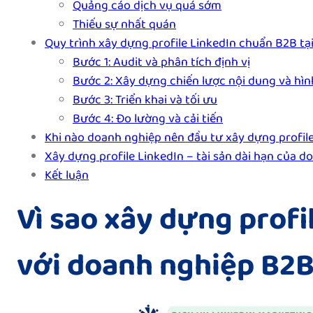
Quảng cáo dịch vụ quá sớm
Thiếu sự nhất quán
Quy trình xây dựng profile LinkedIn chuẩn B2B tại
Bước 1: Audit và phân tích định vị
Bước 2: Xây dựng chiến lược nội dung và hìn
Bước 3: Triển khai và tối ưu
Bước 4: Đo lường và cải tiến
Khi nào doanh nghiệp nên đầu tư xây dựng profile
Xây dựng profile LinkedIn – tài sản dài hạn của 
Kết luận
Vì sao xây dựng profi
với doanh nghiệp B2