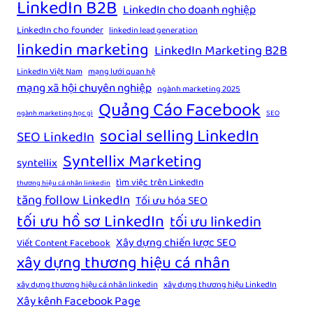
LinkedIn B2B
LinkedIn cho doanh nghiệp
LinkedIn cho founder
linkedin lead generation
linkedin marketing
LinkedIn Marketing B2B
LinkedIn Việt Nam
mạng lưới quan hệ
mạng xã hội chuyên nghiệp
ngành marketing 2025
Quảng Cáo Facebook
ngành marketing học gì
SEO
social selling LinkedIn
SEO LinkedIn
Syntellix Marketing
syntellix
tìm việc trên LinkedIn
thương hiệu cá nhân linkedin
tăng follow LinkedIn
Tối ưu hóa SEO
tối ưu hồ sơ LinkedIn
tối ưu linkedin
Xây dựng chiến lược SEO
Viết Content Facebook
xây dựng thương hiệu cá nhân
xây dựng thương hiệu cá nhân linkedin
xây dựng thương hiệu LinkedIn
Xây kênh Facebook Page