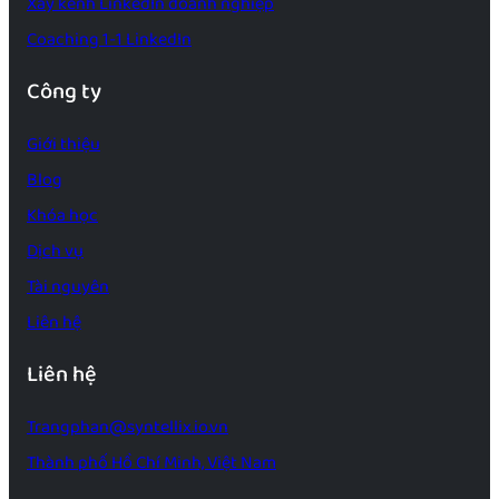
Xây kênh LinkedIn doanh nghiệp
Coaching 1-1 LinkedIn
Công ty
Giới thiệu
Blog
Khóa học
Dịch vụ
Tài nguyên
Liên hệ
Liên hệ
Trangphan@syntellix.io.vn
Thành phố Hồ Chí Minh, Việt Nam