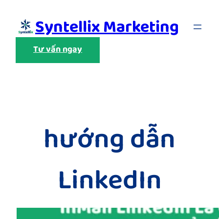
Skip
Syntellix Marketing
to
content
Tư vấn ngay
hướng dẫn
LinkedIn