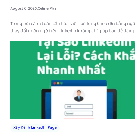
August 6, 2025
.
Celine Phan
Trong bối cảnh toàn cầu hóa, việc sử dụng LinkedIn bằng ngô
thay đổi ngôn ngữ trên LinkedIn không chỉ giúp bạn dễ dàn
Xây Kênh LinkedIn Page