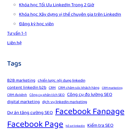
Khóa học Tối Ưu LinkedIn Trong 2 Giờ
Khóa học Xây dựng vị thế chuyên gia trên LinkedIn
Đăng ký học viên
Tư vấn 1-1
Liên hệ
Tags
B2B marketing
chiến lược nội dung linkedin
content linkedin b2b
CRM
CRM chăm sóc khách hàng
CRM marketing
Công cụ đo lường SEO
CRM đa kênh
Công cụ phân tích SEO
digital marketing
dịch vụ linkedin marketing
Facebook Fanpage
Dự án tăng cường SEO
Facebook Page
Kiểm tra SEO
hồ sơ linkedin